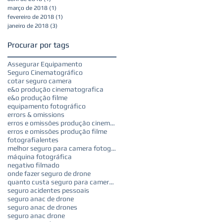
março de 2018
(1)
1 post
fevereiro de 2018
(1)
1 post
janeiro de 2018
(3)
3 posts
Procurar por tags
Assegurar Equipamento
Seguro Cinematográfico
cotar seguro camera
e&o produção cinematografica
e&o produção filme
equipamento fotográfico
errors & omissions
erros e omissões produção cinematografica
erros e omissões produção filme
fotografia
lentes
melhor seguro para camera fotografica
máquina fotográfica
negativo filmado
onde fazer seguro de drone
quanto custa seguro para camera fotografica
seguro acidentes pessoais
seguro anac de drone
seguro anac de drones
seguro anac drone